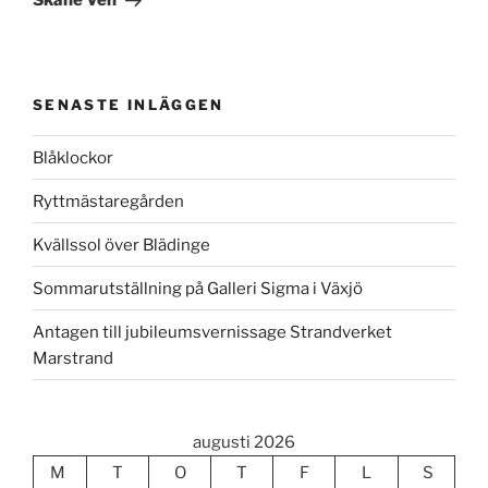
SENASTE INLÄGGEN
Blåklockor
Ryttmästaregården
Kvällssol över Blädinge
Sommarutställning på Galleri Sigma i Växjö
Antagen till jubileumsvernissage Strandverket
Marstrand
augusti 2026
M
T
O
T
F
L
S