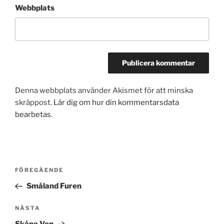
Webbplats
Denna webbplats använder Akismet för att minska
skräppost.
Lär dig om hur din kommentarsdata
bearbetas
.
Inläggsnavigering
Föregående
FÖREGÅENDE
inlägg
Småland Furen
Nästa
NÄSTA
inlägg
Skåne Ven