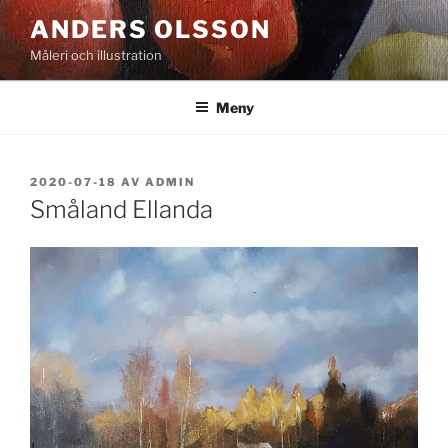
Hoppa
ANDERS OLSSON
till
Måleri och illustration
innehåll
Meny
PUBLICERAT
2020-07-18
AV
ADMIN
Småland Ellanda