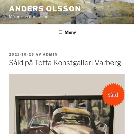
Hoppa
ANDERS OLSSON
till
Måleri och illustration
innehåll
Meny
PUBLICERAT
2021-10-25
AV
ADMIN
Såld på Tofta Konstgalleri Varberg