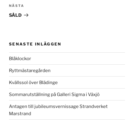
Nästa
NÄSTA
inlägg
SÅLD
SENASTE INLÄGGEN
Blåklockor
Ryttmästaregården
Kvällssol över Blädinge
Sommarutställning på Galleri Sigma i Växjö
Antagen till jubileumsvernissage Strandverket
Marstrand