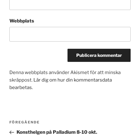
Webbplats
Denna webbplats använder Akismet för att minska
skräppost.
Lär dig om hur din kommentarsdata
bearbetas
.
Inläggsnavigering
Föregående
FÖREGÅENDE
inlägg
Konsthelgen på Palladium 8-10 okt.