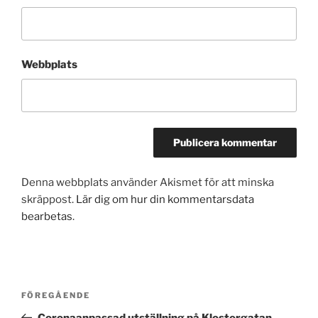
Webbplats
Denna webbplats använder Akismet för att minska
skräppost.
Lär dig om hur din kommentarsdata
bearbetas
.
Inläggsnavigering
Föregående
FÖREGÅENDE
inlägg
Coronaanpassad utställning på Klostergatan