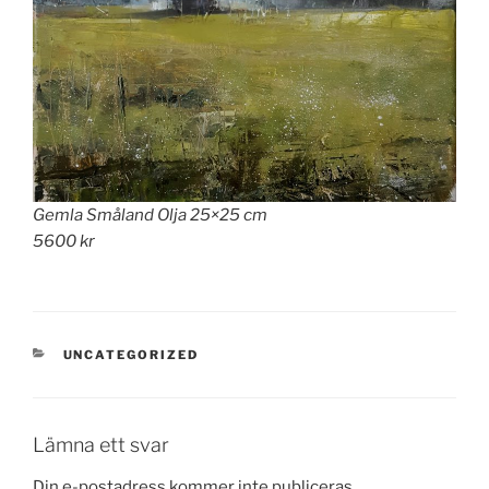
Gemla Småland Olja 25×25 cm
5600 kr
KATEGORIER
UNCATEGORIZED
Lämna ett svar
Din e-postadress kommer inte publiceras.