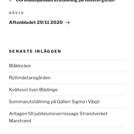
Nästa
NÄSTA
inlägg
Aftonbladet 29/11 2020
SENASTE INLÄGGEN
Blåklockor
Ryttmästaregården
Kvällssol över Blädinge
Sommarutställning på Galleri Sigma i Växjö
Antagen till jubileumsvernissage Strandverket
Marstrand