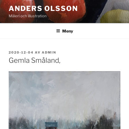
Hoppa
ANDERS OLSSON
till
Måleri och illustration
innehåll
Meny
PUBLICERAT
2020-12-04
AV
ADMIN
Gemla Småland,