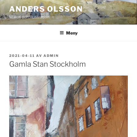
Hoppa
ANDERS OLSSON
till
Måleri och illustration
innehåll
Meny
PUBLICERAT
2021-04-11
AV
ADMIN
Gamla Stan Stockholm