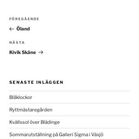
Inläggsnavigering
Föregående
FÖREGÅENDE
inlägg
Öland
Nästa
NÄSTA
inlägg
Kivik Skåne
SENASTE INLÄGGEN
Blåklockor
Ryttmästaregården
Kvällssol över Blädinge
Sommarutställning på Galleri Sigma i Växjö