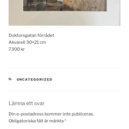
Doktorsgatan förrådet
Akvarell 30×21 cm
7300 kr
KATEGORIER
UNCATEGORIZED
Lämna ett svar
Din e-postadress kommer inte publiceras.
Obligatoriska fält är märkta
*