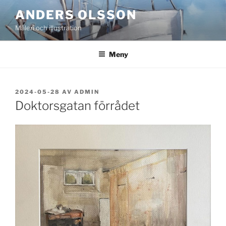
Hoppa
ANDERS OLSSON
till
Måleri och illustration
innehåll
Meny
PUBLICERAT
2024-05-28
AV
ADMIN
Doktorsgatan förrådet