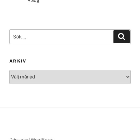
« aug
Sök
Sök
efter:
ARKIV
Arkiv
Drivs med WordPress